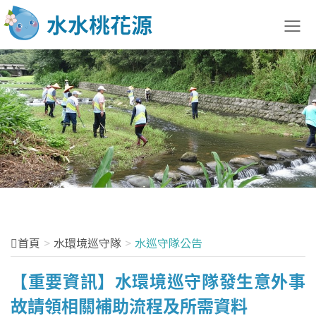
水土防治快訊
最新訊息
法規訊息
宣導說明會
活動訊息
首頁
水環境巡守隊
水巡守隊公告
訓練課程
【重要資訊】水環境巡守隊發生意外事
花絮分享
故請領相關補助流程及所需資料