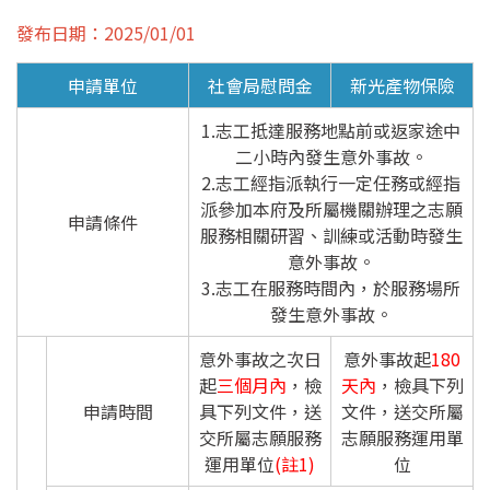
水污染防治
發布日期：2025/01/01
水污染介紹
申請單位
社會局慰問金
新光產物保險
許可審查申請
1.志工抵達服務地點前或返家途中
二小時內發生意外事故。
定期檢測申報
2.志工經指派執行一定任務或經指
派參加本府及所屬機關辦理之志願
申請條件
其他法規訊息
服務相關研習、訓練或活動時發生
意外事故。
社區生活污水
3.志工在服務時間內，於服務場所
發生意外事故。
社區專用污水下水道
意外事故之次日
意外事故起
180
化糞池污物處理
起
三個月內
，檢
天內
，檢具下列
化糞池定期清理申報回傳
申請時間
具下列文件，送
文件，送交所屬
交所屬志願服務
志願服務運用單
化糞池定期清理申報查詢
運用單位
(註1)
位
營建逕流廢水