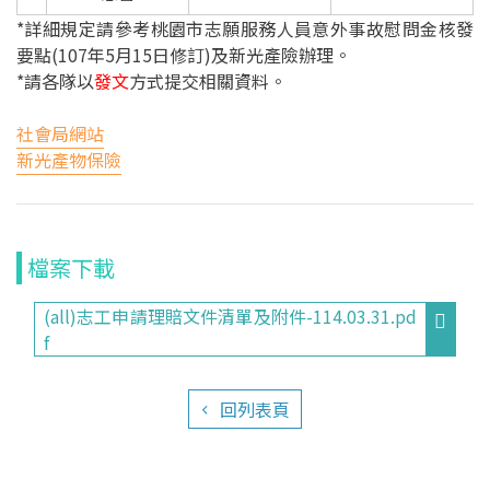
宣導說明會
*詳細規定請參考桃園市志願服務人員意外事故慰問金核發
要點(107年5月15日修訂)及新光產險辦理。
檔案下載
*請各隊以
發文
方式提交相關資料。
水環境巡守隊
社會局網站
新光產物保險
水巡守隊公告
水巡守隊
檔案下載
現況介紹
(all)志工申請理賠文件清單及附件-114.03.31.pd
巡守日常
f
水質監測數據庫
回列表頁
世界水質監測日
水質監測查詢