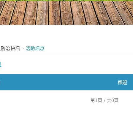
土防治快訊
活動訊息
息
期
標題
第1頁 / 共0頁