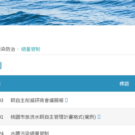
污染防治
總量管制
制
期
標題
03
銅自主削減研商會議簡報
01
桃園市放流水銅自主管理計畫格式(範例)
24
水體污染總量管制