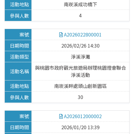
南崁溪成功橋下
飲用水
4
水污費徵收
A2026022800001
自動連續監測
2026/02/26 14:30
淨溪淨灘
總量管制
與桃園市政府觀光旅遊局辦理桃園燈會聯合
畜牧糞尿資源化
淨溪活動
南崁溪畔處頭山創新園區
影片專區
30
環保許可整合
A2026012000002
最新消息
2026/01/20 13:39