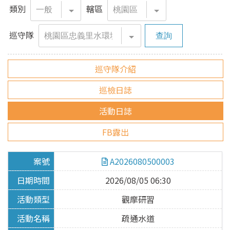
水污染防治
類別
轄區
水污染介紹
巡守隊
許可審查申請
巡守隊介紹
定期檢測申報
巡檢日誌
其他法規訊息
活動日誌
FB露出
社區生活污水
社區專用污水下水道
A2026080500003
化糞池污物處理
2026/08/05 06:30
化糞池定期清理申報回傳
觀摩研習
化糞池定期清理申報查詢
疏通水道
營建逕流廢水