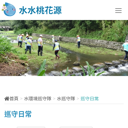
水土防治快訊
最新訊息
法規訊息
宣導說明會
活動訊息
首頁
水環境巡守隊
水巡守隊
巡守日常
訓練課程
巡守日常
花絮分享