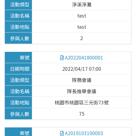
宣導說明會
淨溪淨灘
test
檔案下載
test
水環境巡守隊
2
水巡守隊公告
A2022041800001
水巡守隊
2022/04/17 07:00
隊務會議
現況介紹
巡守日常
隊長推舉會議
桃園市桃園區三元街73號
水質監測數據庫
75
世界水質監測日
水質監測查詢
A2019103100003