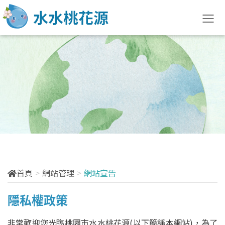
水土防治快訊
最新訊息
法規訊息
宣導說明會
活動訊息
首頁
網站管理
網站宣告
訓練課程
隱私權政策
花絮分享
非常歡迎您光臨桃園市水水桃花源(以下簡稱本網站)，為了