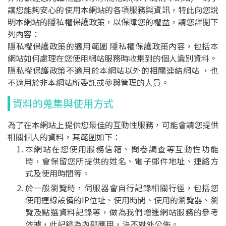
水污染防治
讓您能夠安心的使用本網站的各項服務與資訊，特此向您說
明本網站的隱私權保護政策，以保障您的權益，請您詳閱下
水污染介紹
列內容：
隱私權保護政策的適用範圍 隱私權保護政策內容，包括本
許可審查申請
網站如何處理在您使用網站服務時收集到的個人識別資料。
隱私權保護政策不適用於本網站以外的相關連結網站 ，也
定期檢測申報
不適用於非本網站所委託或參與管理的人員。
資料的蒐集與使用方式
其他法規訊息
為了在本網站上提供您最佳的互動性服務，可能會請您提供
社區生活污水
相關個人的資料，其範圍如下：
本網站在您使用服務信箱、問卷調查等互動性功能
社區專用污水下水道
時，會保留您所提供的姓名、電子郵件地址、連絡方
化糞池污物處理
式及使用時間等。
化糞池定期清理申報回傳
於一般瀏覽時，伺服器會自行記錄相關行徑，包括您
使用連線設備的IP位址、使用時間、使用的瀏覽器、瀏
化糞池定期清理申報查詢
覽及點選資料記錄等，做為我們增進網站服務的參考
依據，此記錄為內部應用，決不對外公佈。
營建逕流廢水