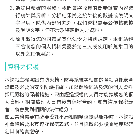
為提供精確的服務，我們會將收集的問卷調查內容進
飲用水
行統計與分析，分析結果將之統計後的數據或說明文
字呈現，除供內部研究外，我們會視需要公佈該數據
水污費徵收
及說明文字，但不涉及特定個人之資料。
除非取得您的同意或其他法令之特別規定，本網站絕
自動連續監測
不會將您的個人資料揭露於第三人或使用於蒐集目的
以外之其他用途。
總量管制
資料之保護
畜牧糞尿資源化
本網站主機均設有防火牆、防毒系統等相關的各項資訊安全
設備及必要的安全防護措施，加以保護網站及您的個人資料
影片專區
採用嚴格的保護措施，只由經過授權的人員才能接觸您的個
人資料，相關處理人員皆簽有保密合約，如有違反保密義
環保許可整合
者，將會受到相關的法律處分。
如因業務需要有必要委託本局相關單位提供服務時，本網站
亦會嚴格要求其遵守保密義務，並且採取必要檢查程序以確
最新消息
定其將確實遵守。