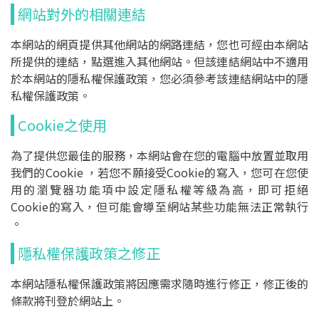
宣導說明會
網站對外的相關連結
檔案下載
本網站的網頁提供其他網站的網路連結，您也可經由本網站
所提供的連結，點選進入其他網站。但該連結網站中不適用
於本網站的隱私權保護政策，您必須參考該連結網站中的隱
水環境巡守隊
私權保護政策。
Cookie之使用
水巡守隊公告
為了提供您最佳的服務，本網站會在您的電腦中放置並取用
水巡守隊
我們的Cookie ，若您不願接受Cookie的寫入，您可在您使
現況介紹
用的瀏覽器功能項中設定隱私權等級為高，即可拒絕
Cookie的寫入，但可能會導至網站某些功能無法正常執行
巡守日常
。
水質監測數據庫
隱私權保護政策之修正
世界水質監測日
本網站隱私權保護政策將因應需求隨時進行修正，修正後的
水質監測查詢
條款將刊登於網站上。