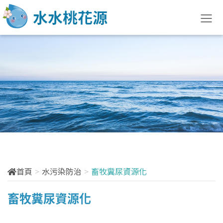
水土防治快訊
最新訊息
法規訊息
宣導說明會
活動訊息
首頁
水污染防治
畜牧糞尿資源化
訓練課程
畜牧糞尿資源化
花絮分享