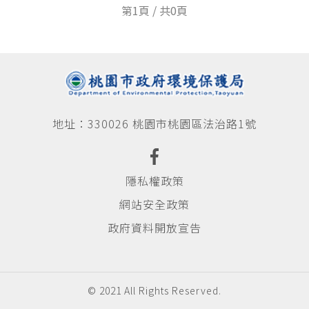
水污染防治
第1頁 / 共0頁
水污染介紹
許可審查申請
定期檢測申報
地址：330026 桃園市桃園區法治路1號
其他法規訊息
社區生活污水
隱私權政策
網站安全政策
社區專用污水下水道
政府資料開放宣告
化糞池污物處理
化糞池定期清理申報回傳
化糞池定期清理申報查詢
© 2021 All Rights Reserved.
營建逕流廢水