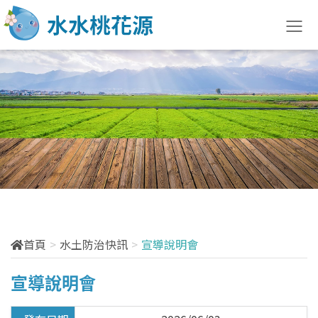
水土防治快訊
最新訊息
法規訊息
宣導說明會
活動訊息
首頁
水土防治快訊
宣導說明會
訓練課程
宣導說明會
花絮分享