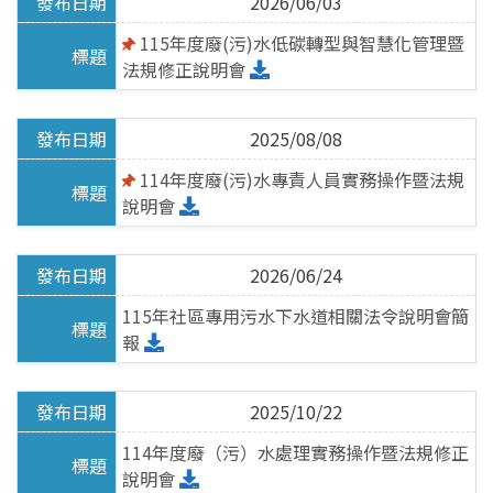
2026/06/03
水污染防治
115年度廢(污)水低碳轉型與智慧化管理暨
法規修正說明會
水污染介紹
許可審查申請
2025/08/08
定期檢測申報
114年度廢(污)水專責人員實務操作暨法規
說明會
其他法規訊息
2026/06/24
社區生活污水
115年社區專用污水下水道相關法令說明會簡
社區專用污水下水道
報
化糞池污物處理
化糞池定期清理申報回傳
2025/10/22
化糞池定期清理申報查詢
114年度廢（污）水處理實務操作暨法規修正
說明會
營建逕流廢水