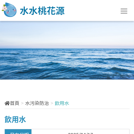
水土防治快訊
最新訊息
法規訊息
宣導說明會
活動訊息
首頁
水污染防治
飲用水
訓練課程
飲用水
花絮分享