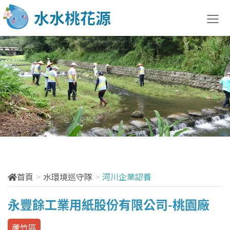
水土防治快訊
最新訊息
法規訊息
宣導說明會
活動訊息
首頁
水環境巡守隊
河川企業認養
訓練課程
永豐餘工業用紙股份有限公司-桃園廠
花絮分享
蘆竹區